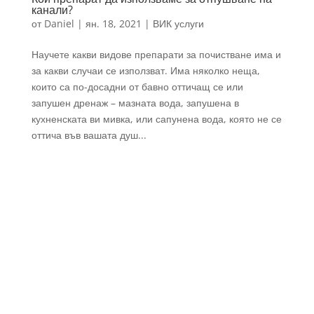
канали?
от
Daniel
|
ян. 18, 2021
|
ВИК услуги
Научете какви видове препарати за почистване има и
за какви случаи се използват. Има няколко неща,
които са по-досадни от бавно оттичащ се или
запушен дренаж – мазната вода, запушена в
кухненската ви мивка, или сапунена вода, която не се
оттича във вашата душ...