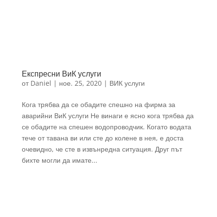
Експресни ВиК услуги
от
Daniel
|
ное. 25, 2020
|
ВИК услуги
Кога трябва да се обадите спешно на фирма за
аварийни ВиК услуги Не винаги е ясно кога трябва да
се обадите на спешен водопроводчик. Когато водата
тече от тавана ви или сте до колене в нея, е доста
очевидно, че сте в извънредна ситуация. Друг път
бихте могли да имате...