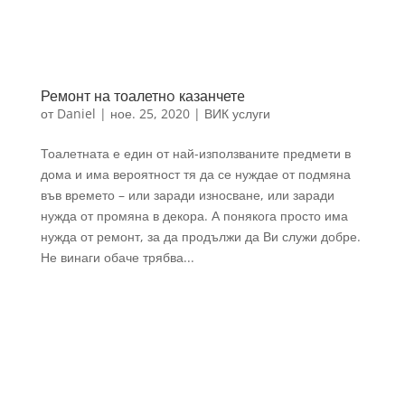
Ремонт на тоалетнo казанчетe
от
Daniel
|
ное. 25, 2020
|
ВИК услуги
Тоалетната е един от най-използваните предмети в
дома и има вероятност тя да се нуждае от подмяна
във времето – или заради износване, или заради
нужда от промяна в декора. А понякога просто има
нужда от ремонт, за да продължи да Ви служи добре.
Не винаги обаче трябва...