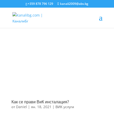
+359 878 796 129
kanali2009@abv.bg
Как се прави ВиК инсталация?
от
Daniel
|
ян. 18, 2021
|
ВИК услуги