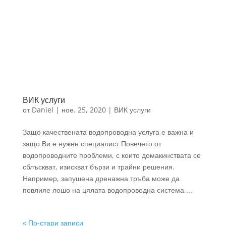
ВИК услуги
от
Daniel
|
ное. 25, 2020
|
ВИК услуги
Защо качествената водопроводна услуга е важна и
защо Ви е нужен специалист Повечето от
водопроводните проблеми, с които домакинствата се
сблъскват, изискват бързи и трайни решения.
Например, запушена дренажна тръба може да
повлияе лошо на цялата водопроводна система,...
« По-стари записи