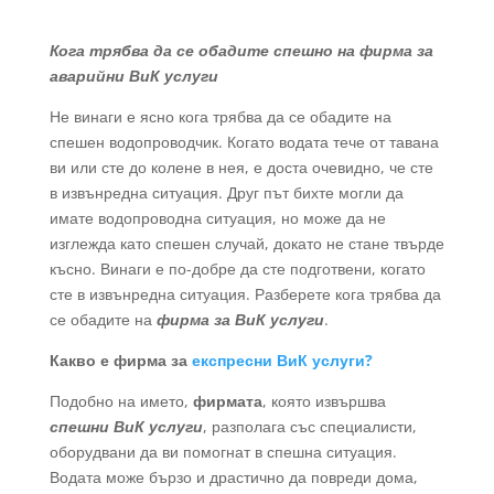
Кога трябва да се обадите спешно на фирма за
аварийни ВиК услуги
Не винаги е ясно кога трябва да се обадите на
спешен водопроводчик. Когато водата тече от тавана
ви или сте до колене в нея, е доста очевидно, че сте
в извънредна ситуация. Друг път бихте могли да
имате водопроводна ситуация, но може да не
изглежда като спешен случай, докато не стане твърде
късно. Винаги е по-добре да сте подготвени, когато
сте в извънредна ситуация. Разберете кога трябва да
се обадите на
фирма за ВиК услуги
.
Какво е фирма за
експресни ВиК услуги?
Подобно на името,
фирмата
, която извършва
спешни ВиК услуги
, разполага със специалисти,
оборудвани да ви помогнат в спешна ситуация.
Водата може бързо и драстично да повреди дома,