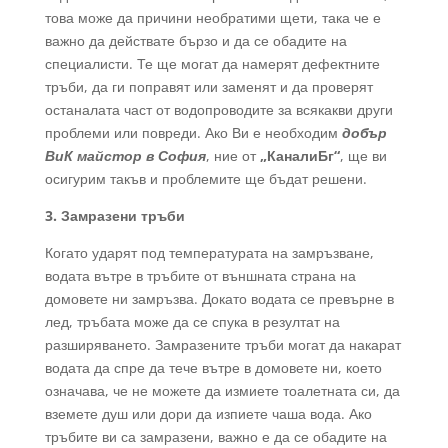
това може да причини необратими щети, така че е
важно да действате бързо и да се обадите на
специалисти. Те ще могат да намерят дефектните
тръби, да ги поправят или заменят и да проверят
останалата част от водопроводите за всякакви други
проблеми или повреди. Ако Ви е необходим
добър
ВиК майстор в София
, ние от
„КаналиБг“
, ще ви
осигурим такъв и проблемите ще бъдат решени.
3. Замразени тръби
Когато ударят под температурата на замръзване,
водата вътре в тръбите от външната страна на
домовете ни замръзва. Докато водата се превърне в
лед, тръбата може да се спука в резултат на
разширяването. Замразените тръби могат да накарат
водата да спре да тече вътре в домовете ни, което
означава, че не можете да измиете тоалетната си, да
вземете душ или дори да изпиете чаша вода. Ако
тръбите ви са замразени, важно е да се обадите на