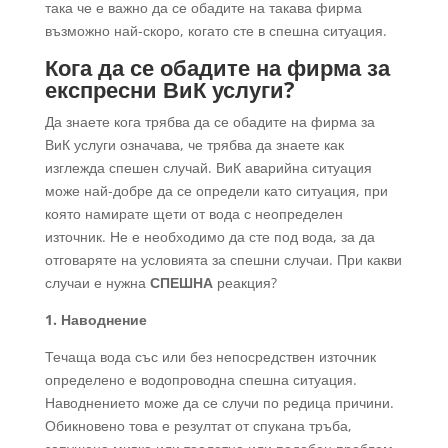
така че е важно да се обадите на такава фирма
възможно най-скоро, когато сте в спешна ситуация.
Кога да се обадите на фирма за
експресни ВиК услуги?
Да знаете кога трябва да се обадите на фирма за
ВиК услуги означава, че трябва да знаете как
изглежда спешен случай. ВиК аварийна ситуация
може най-добре да се определи като ситуация, при
която намирате щети от вода с неопределен
източник. Не е необходимо да сте под вода, за да
отговаряте на условията за спешни случаи. При какви
случаи е нужна
СПЕШНА
реакция?
1. Наводнение
Течаща вода със или без непосредствен източник
определено е водопроводна спешна ситуация.
Наводнението може да се случи по редица причини.
Обикновено това е резултат от спукана тръба,