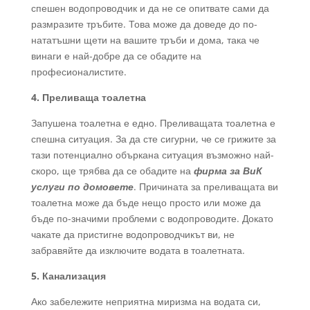
спешен водопроводчик и да не се опитвате сами да
размразите тръбите. Това може да доведе до по-
нататъшни щети на вашите тръби и дома, така че
винаги е най-добре да се обадите на
професионалистите.
4. Преливаща тоалетна
Запушена тоалетна е едно. Преливащата тоалетна е
спешна ситуация. За да сте сигурни, че се грижите за
тази потенциално объркана ситуация възможно най-
скоро, ще трябва да се обадите на
фирма за ВиК
услуги по домовете
. Причината за преливащата ви
тоалетна може да бъде нещо просто или може да
бъде по-значими проблеми с водопроводите. Докато
чакате да пристигне водопроводчикът ви, не
забравяйте да изключите водата в тоалетната.
5. Канализация
Ако забележите неприятна миризма на водата си,