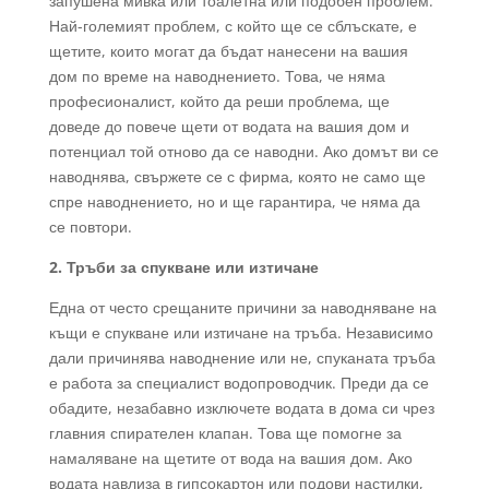
запушена мивка или тоалетна или подобен проблем.
Най-големият проблем, с който ще се сблъскате, е
щетите, които могат да бъдат нанесени на вашия
дом по време на наводнението. Това, че няма
професионалист, който да реши проблема, ще
доведе до повече щети от водата на вашия дом и
потенциал той отново да се наводни. Ако домът ви се
наводнява, свържете се с фирма, която не само ще
спре наводнението, но и ще гарантира, че няма да
се повтори.
2. Тръби за спукване или изтичане
Една от често срещаните причини за наводняване на
къщи е спукване или изтичане на тръба. Независимо
дали причинява наводнение или не, спуканата тръба
е работа за специалист водопроводчик. Преди да се
обадите, незабавно изключете водата в дома си чрез
главния спирателен клапан. Това ще помогне за
намаляване на щетите от вода на вашия дом. Ако
водата навлиза в гипсокартон или подови настилки,