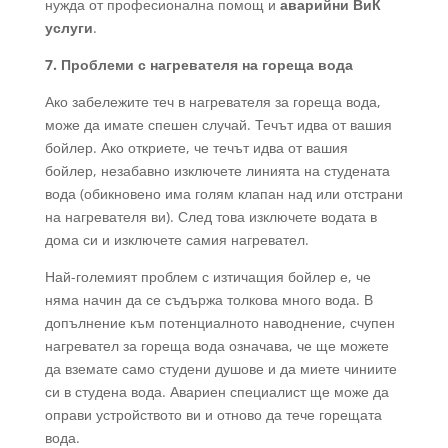
нужда от професионална помощ и
аварийни ВиК
услуги
.
7. Проблеми с нагревателя на гореща вода
Ако забележите теч в нагревателя за гореща вода,
може да имате спешен случай. Течът идва от вашия
бойлер. Ако откриете, че течът идва от вашия
бойлер, незабавно изключете линията на студената
вода (обикновено има голям клапан над или отстрани
на нагревателя ви). След това изключете водата в
дома си и изключете самия нагревател.
Най-големият проблем с изтичащия бойлер е, че
няма начин да се съдържа толкова много вода. В
допълнение към потенциалното наводнение, счупен
нагревател за гореща вода означава, че ще можете
да вземате само студени душове и да миете чиниите
си в студена вода. Авариен специалист ще може да
оправи устройството ви и отново да тече горещата
вода.