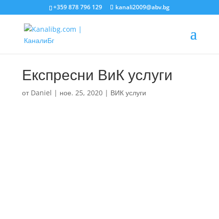
+359 878 796 129
kanali2009@abv.bg
Експресни ВиК услуги
от
Daniel
|
ное. 25, 2020
|
ВИК услуги