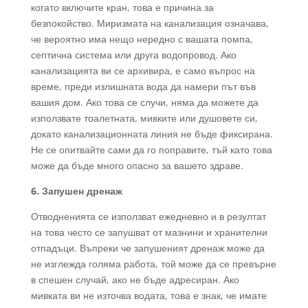
когато включите кран, това е причина за
безпокойство. Миризмата на канализация означава,
че вероятно има нещо нередно с вашата помпа,
септична система или друга водопровод. Ако
канализацията ви се архивира, е само въпрос на
време, преди излишната вода да намери път във
вашия дом. Ако това се случи, няма да можете да
използвате тоалетната, мивките или душовете си,
докато канализационната линия не бъде фиксирана.
Не се опитвайте сами да го поправите, тъй като това
може да бъде много опасно за вашето здраве.
6. Запушен дренаж
Отводненията се използват ежедневно и в резултат
на това често се запушват от мазнини и хранителни
отпадъци. Въпреки че запушеният дренаж може да
не изглежда голяма работа, той може да се превърне
в спешен случай, ако не бъде адресиран. Ако
мивката ви не източва водата, това е знак, че имате