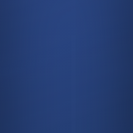
НЕ СЕ КОЛЕБАЙТЕ
ДА СЕ СВЪРЖЕТЕ С
НАС
+359 878 796 129

КЪДЕ ДА НИ НАМЕРИТЕ?
София, бул. Цариградско шосе, 7
км