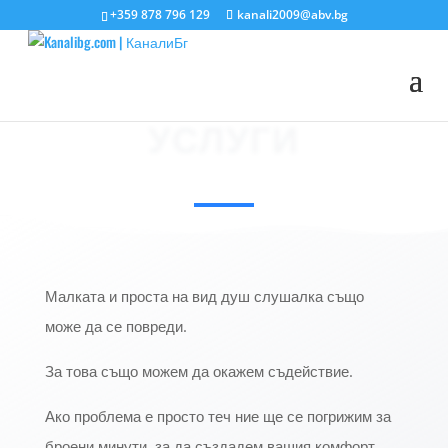
+359 878 796 129
kanali2009@abv.bg
УСЛУГИ
Малката и проста на вид душ слушалка също
може да се повреди.
За това също можем да окажем съдействие.
Ако проблема е просто теч ние ще се погрижим за
броени минути, за да създадем вашия комфорт