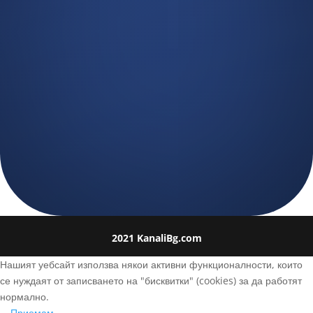

ПИШЕТЕ НИ
kanali2009@abv.bg

РАБОТНО ВРЕМЕ
24 / 7
2021 KanaliBg.com
Нашият уебсайт използва някои активни функционалности, които
се нуждаят от записването на "бисквитки" (cookies) за да работят
нормално.
Приемам