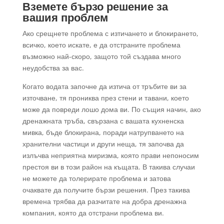
Вземете бързо решение за
вашия проблем
Ако срещнете проблема с изтичането и блокирането,
всичко, което искате, е да отстраните проблема
възможно най-скоро, защото той създава много
неудобства за вас.
Когато водата започне да изтича от тръбите ви за
източване, тя прониква през стени и тавани, което
може да повреди лошо дома ви. По същия начин, ако
дренажната тръба, свързана с вашата кухненска
мивка, бъде блокирана, поради натрупването на
хранителни частици и други неща, тя започва да
излъчва неприятна миризма, която прави непоносим
престоя ви в този район на къщата. В такива случаи
не можете да толерирате проблема и затова
очаквате да получите бързи решения. През такива
времена трябва да разчитате на добра дренажна
компания, която да отстрани проблема ви.