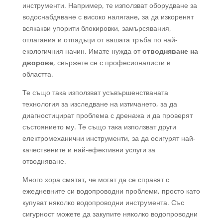
инструменти. Например, те използват оборудване за
водоснабдяване с високо налягане, за да изкоренят
всякакви упорити блокировки, замърсявания,
отлагания и отпадъци от вашата тръба по най-
екологичния начин. Имате нужда от
отводняване на
дворове
, свържете се с професионалисти в
областта.
Те също така използват усъвършенстваната
технология за изследване на изтичането, за да
диагностицират проблема с дренажа и да проверят
състоянието му. Те също така използват други
електромеханични инструменти, за да осигурят най-
качествените и най-ефективни услуги за
отводняване.
Много хора смятат, че могат да се справят с
ежедневните си водопроводни проблеми, просто като
купуват няколко водопроводни инструмента. Със
сигурност можете да закупите няколко водопроводни