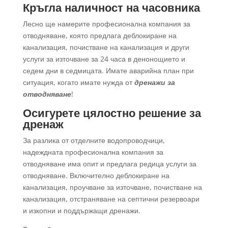
Кръгла наличност на часовника
Лесно ще намерите професионална компания за
отводняване, която предлага деблокиране на
канализация, почистване на канализация и други
услуги за източване за 24 часа в денонощието и
седем дни в седмицата. Имате аварийна план при
ситуация, когато имате нужда от
дренажи за
отводняване
!
Осигурете цялостно решение за
дренаж
За разлика от отделните водопроводчици,
надеждната професионална компания за
отводняване има опит и предлага редица услуги за
отводняване. Включително деблокиране на
канализация, проучване за източване, почистване на
канализация, отстраняване на септични резервоари
и изкопни и поддържащи дренажи.