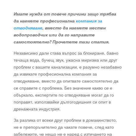
Имате нужда от повече причини защо трябва
да наемете професионална
компания за
отводняване
, вместо да наемете местен
водопроводчик или да го направите
самостоятелно? Прочетете тази статия.
Независимо дали става въпрос за блокиране, бавно
течаща вода, бучещ звук, ужасна миризма или друг
проблем с вашите канализации, е разумно незабавно
да извикате професионална компания за
отводняване, вместо да опитвате самостоятелно да
се справите с проблема. Без значение какво се е
объркало, експертите по отводняване могат да го
поправят, използвайки дългогодишния си опит в
дренажната индустрия.
За разлика от всеки друг проблем в домакинството,
не е препоръчително да чакате повече, след като
забележите, че нещо не е наред с изтичането на