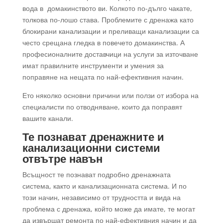
вода в домакинството ви. Колкото по-дълго чакате,
толкова по-лошо става. Проблемите с дренажа като
блокирани канализации и преливащи канализации са
често срещана гледка в повечето домакинства. А
професионалните доставчици на услуги за източване
имат правилните инструменти и умения за
поправяне на нещата по най-ефективния начин.
Ето няколко основни причини или ползи от избора на
специалисти по отводняване, които да поправят
вашите канали.
Те познават дренажните и
канализационни системи
отвътре навън
Всъщност те познават подробно дренажната
система, както и канализационната система. И по
този начин, независимо от трудността и вида на
проблема с дренажа, който може да имате, те могат
да извършат ремонта по най-ефективния начин и да