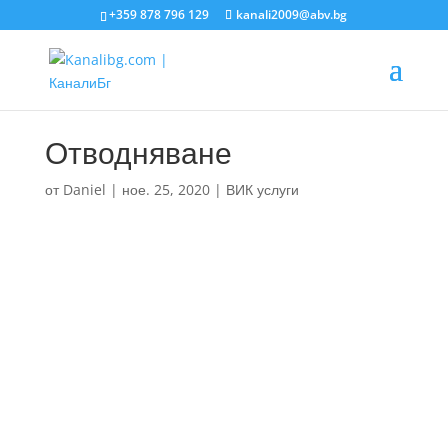
+359 878 796 129
kanali2009@abv.bg
Отводняване
от
Daniel
|
ное. 25, 2020
|
ВИК услуги