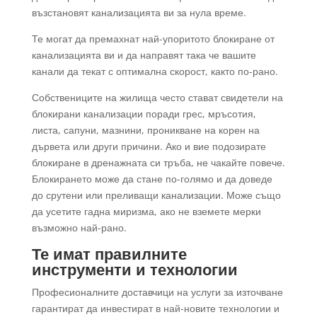
възстановят канализацията ви за нула време.
Те могат да премахнат най-упоритото блокиране от
канализацията ви и да направят така че вашите
канали да текат с оптимална скорост, както по-рано.
Собствениците на жилища често стават свидетели на
блокирани канализации поради грес, мръсотия,
листа, сапуни, мазнини, проникване на корен на
дървета или други причини. Ако и вие подозирате
блокиране в дренажната си тръба, не чакайте повече.
Блокирането може да стане по-голямо и да доведе
до срутени или преливащи канализации. Може също
да усетите гадна миризма, ако не вземете мерки
възможно най-рано.
Те имат правилните
инструменти и технологии
Професионалните доставчици на услуги за източване
гарантират да инвестират в най-новите технологии и