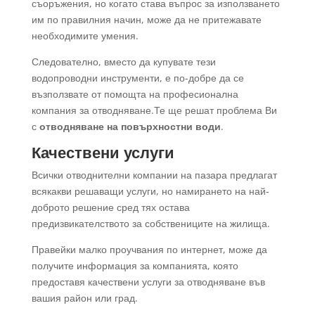
съоръжения, но когато става въпрос за използването
им по правилния начин, може да не притежавате
необходимите умения.
Следователно, вместо да купувате тези
водопроводни инструменти, е по-добре да се
възползвате от помощта на професионална
компания за отводняване.Те ще решат проблема Ви
с
отводняване на повърхностни води
.
Качествени услуги
Всички отводнителни компании на пазара предлагат
всякакви решаващи услуги, но намирането на най-
доброто решение сред тях остава
предизвикателството за собствениците на жилища.
Правейки малко проучвания по интернет, може да
получите информация за компанията, която
предоставя качествени услуги за отводняване във
вашия район или град.